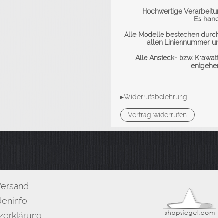
Hochwertige Verarbeitun
Es hand
Alle Modelle bestechen durch
allen Liniennummer u
Alle Ansteck- bzw. Krawatt
entgehen
▸Widerrufsbelehrung
Vertrag widerrufen
Versand
eninfo
zerklärung