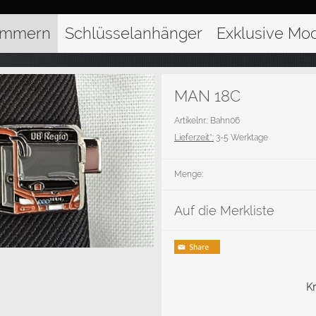
ammern
Schlüsselanhänger
Exklusive Mod
MAN 18C
Artikelnr.: Bahn06
Lieferzeit*:
3-5 Werktage
Menge:
Auf die Merkliste
K
S