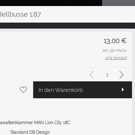
ellbusse 1:87
13,00
€
inkl. 19% MwSt.
zzgl. Versand
In den Warenkorb
rawattenklammer MAN Lion City 18C
tandard DB Design