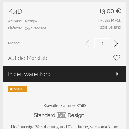
13,00
€
Kt4D
inkl. 19% MwSt.
Artikelnr.: Leipzig05
zzgl. Versand
Lieferzeit*:
3-5 Werktage
Menge:
Auf die Merkliste
In den Warenkorb
Krawattenklammer KT4D
Standard
LVB
Design
Hochwertige Verarbeitung und Detailtreue, wie sonst kaum