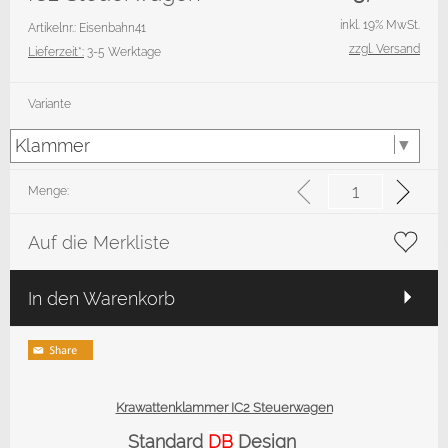
inkl. 19% MwSt.
Artikelnr.: Eisenbahn41
zzgl. Versand
Lieferzeit*:
3-5 Werktage
Variante
Menge:
Auf die Merkliste
In den Warenkorb
Krawattenklammer IC2 Steuerwagen
Standard
DB
Design