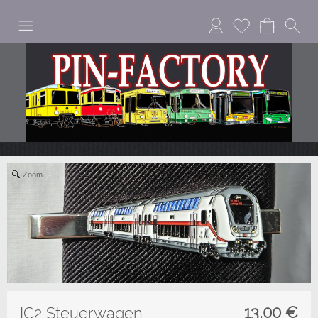
Zoom
13,00
€
IC2 Steuerwagen